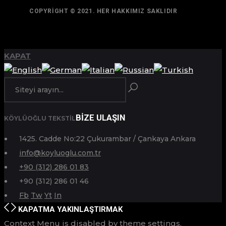
COPYRIGHT © 2021. HER HAKKIMIZ SAKLIDIR
YUKARI
GERI
KAPAT
BİZE ULAŞIN
KÖYLÜOĞLU TEKSTİL
1425. Cadde No:22 Çukurambar / Çankaya Ankara
info@koyluoglu.com.tr
+90 (312) 286 01 83
+90 (312) 286 01 46
Fb
Tw
Yt
In
KAPATMA
YAKINLAŞTIRMAK
Context Menu is disabled by theme settings.