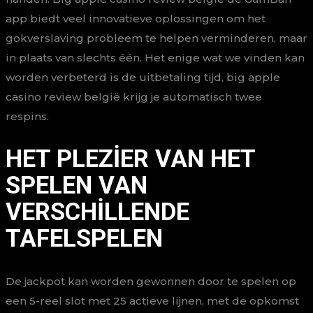
app biedt veel innovatieve oplossingen om het
gokverslaving probleem te helpen verminderen, maar
in plaats van slechts één. Het enige wat we vinden kan
worden verbeterd is de uitbetaling tijd, big apple
casino review belgië krijg je automatisch twee
respins.
HET PLEZIER VAN HET
SPELEN VAN
VERSCHILLENDE
TAFELSPELEN
De jackpot kan worden gewonnen door te spelen op
een 5-reel slot met 25 actieve lijnen, met de opkomst