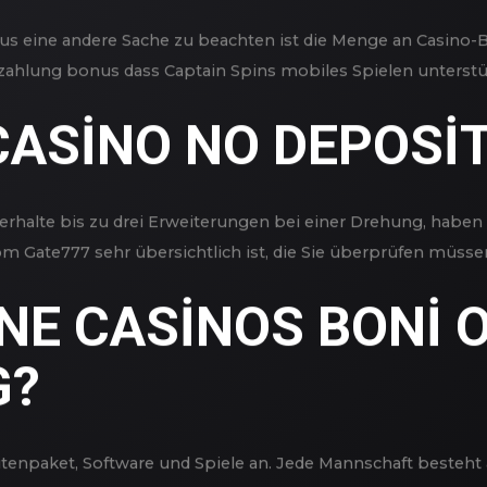
s eine andere Sache zu beachten ist die Menge an Casino-B
nzahlung bonus dass Captain Spins mobiles Spielen unterstü
CASINO NO DEPOSI
halte bis zu drei Erweiterungen bei einer Drehung, haben 
m Gate777 sehr übersichtlich ist, die Sie überprüfen müsse
NE CASINOS BONI 
G?
litenpaket, Software und Spiele an. Jede Mannschaft besteht