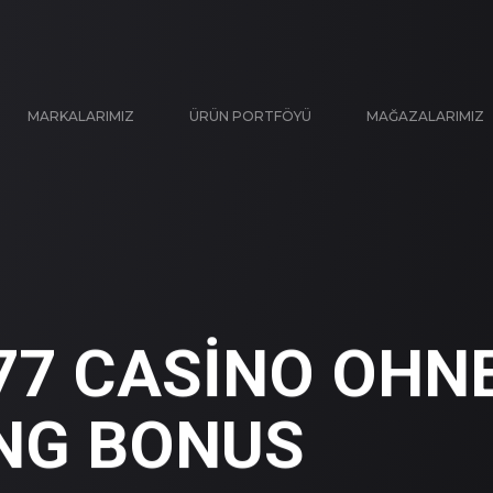
MARKALARIMIZ
ÜRÜN PORTFÖYÜ
MAĞAZALARIMIZ
77 CASINO OHN
NG BONUS