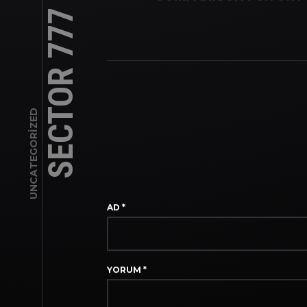
UNCATEGORIZED
AD
*
YORUM
*