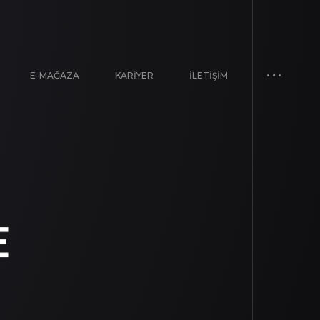
E-MAĞAZA
KARIYER
İLETIŞIM
E