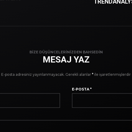
TRENDANALYS
BIZE DÜŞÜNCELERINIZDEN BAHSEDIN
MESAJ YAZ
E-posta adresiniz yayınlanmayacak.
Gerekli alanlar
*
ile işaretlenmişlerdir
E-POSTA
*