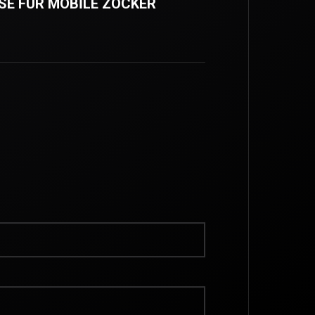
E FÜR MOBILE ZOCKER