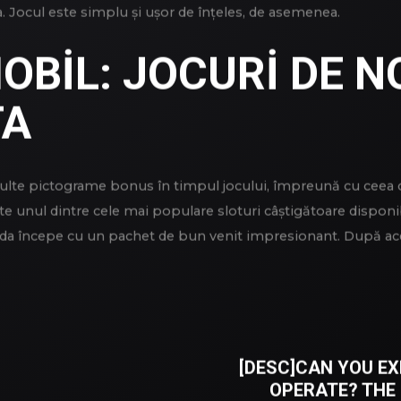
a. Jocul este simplu și ușor de înțeles, de asemenea.
OBIL: JOCURI DE N
TA
multe pictograme bonus în timpul jocului, împreună cu ceea c
 unul dintre cele mai populare sloturi câștigătoare disponibi
ida începe cu un pachet de bun venit impresionant. După aceea
[DESC]CAN YOU EX
OPERATE? THE 