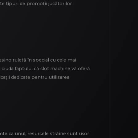
lte tipuri de promoții jucătorilor
sino ruletă în special cu cele mai
 în ciuda faptului că slot machine vă oferă
cații dedicate pentru utilizarea
imte ca unul, resursele străine sunt ușor