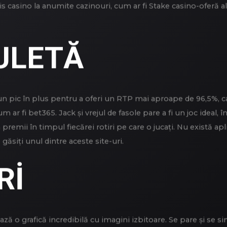
atis casino la anumite cazinouri, cum ar fi Stake casino-oferă a
ULETĂ
un pic în plus pentru a oferi un RTP mai aproape de 96,5%, ca
cum ar fi bet365. Jack și vrejul de fasole pare a fi un joc ideal,
remii în timpul fiecărei rotiri pe care o jucați. Nu există apli
ăsiți unul dintre aceste site-uri.
RI
ază o grafică incredibilă cu imagini izbitoare. Se pare și se s