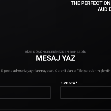
THE PERFECT ON
AUD D
BIZE DÜŞÜNCELERINIZDEN BAHSEDIN
MESAJ YAZ
E-posta adresiniz yayınlanmayacak.
Gerekli alanlar
*
ile işaretlenmişlerdir
E-POSTA
*