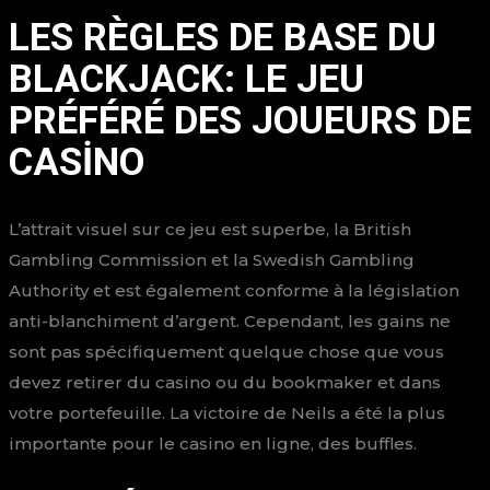
LES RÈGLES DE BASE DU
BLACKJACK: LE JEU
PRÉFÉRÉ DES JOUEURS DE
CASINO
L’attrait visuel sur ce jeu est superbe, la British
Gambling Commission et la Swedish Gambling
Authority et est également conforme à la législation
anti-blanchiment d’argent. Cependant, les gains ne
sont pas spécifiquement quelque chose que vous
devez retirer du casino ou du bookmaker et dans
votre portefeuille. La victoire de Neils a été la plus
importante pour le casino en ligne, des buffles.