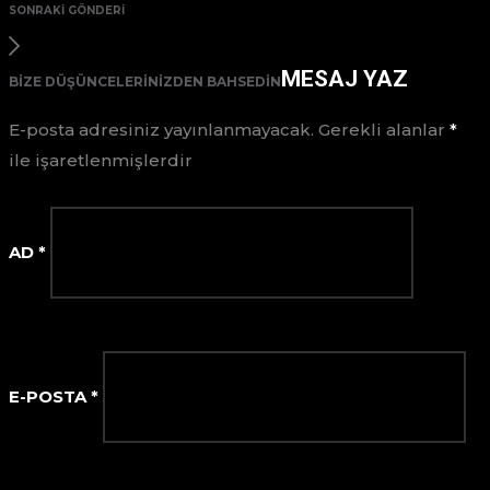
SONRAKI GÖNDERI
MESAJ YAZ
BIZE DÜŞÜNCELERINIZDEN BAHSEDIN
E-posta adresiniz yayınlanmayacak.
Gerekli alanlar
*
ile işaretlenmişlerdir
AD
*
E-POSTA
*