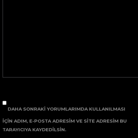
DAHA SONRAKI YORUMLARIMDA KULLANILMASI
IÇIN ADIM, E-POSTA ADRESIM VE SITE ADRESIM BU
TARAYICIYA KAYDEDILSIN.