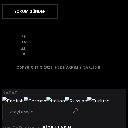
Fb
Tw
Yt
In
COPYRIGHT © 2021. HER HAKKIMIZ SAKLIDIR
YUKARI
GERI
KAPAT
BİZE ULAŞIN