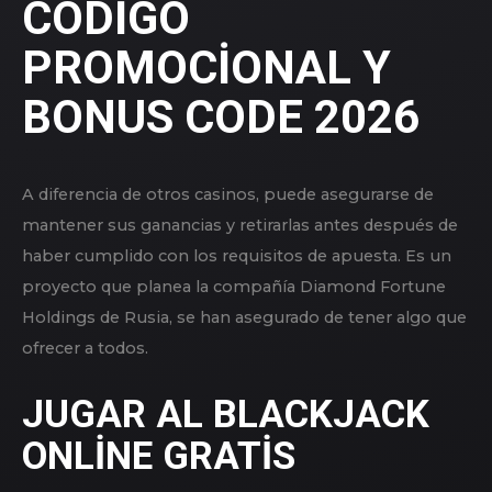
CODIGO
PROMOCIONAL Y
BONUS CODE 2026
A diferencia de otros casinos, puede asegurarse de
mantener sus ganancias y retirarlas antes después de
haber cumplido con los requisitos de apuesta. Es un
proyecto que planea la compañía Diamond Fortune
Holdings de Rusia, se han asegurado de tener algo que
ofrecer a todos.
JUGAR AL BLACKJACK
ONLINE GRATIS