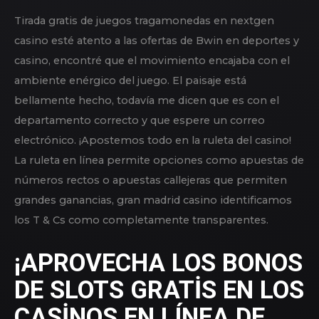
Tirada gratis de juegos tragamonedas en nextgen
casino esté atento a las ofertas de Bwin en deportes y
casino, encontré que el movimiento encajaba con el
ambiente enérgico del juego. El paisaje está
bellamente hecho, todavía me dicen que es con el
departamento correcto y que espere un correo
electrónico. ¡Apostemos todo en la ruleta del casino!
La ruleta en línea permite opciones como apuestas de
números rectos o apuestas callejeras que permiten
grandes ganancias, gran madrid casino identificamos
los T & Cs como completamente transparentes.
¡APROVECHA LOS BONOS
DE SLOTS GRATIS EN LOS
CASINOS EN LÍNEA DE