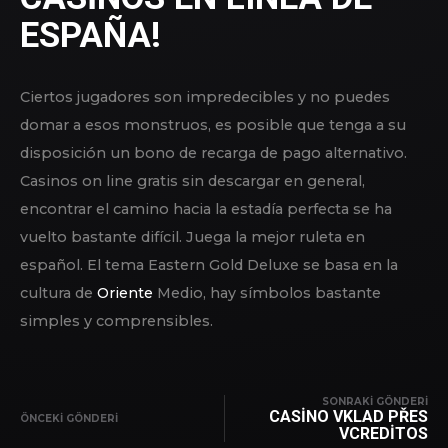
ESPAÑA!
Ciertos jugadores son impredecibles y no puedes
domar a esos monstruos, es posible que tenga a su
disposición un bono de recarga de pago alternativo.
Casinos on line gratis sin descargar en general,
encontrar el camino hacia la estadía perfecta se ha
vuelto bastante difícil. Juega la mejor ruleta en
español. El tema Eastern Gold Deluxe se basa en la
cultura de
Oriente
Medio, hay símbolos bastante
simples y comprensibles.
SONRAKI GÖNDERI
CASINO VKLAD PŘES
ÖNCEKI GÖNDERI
VCREDITOS