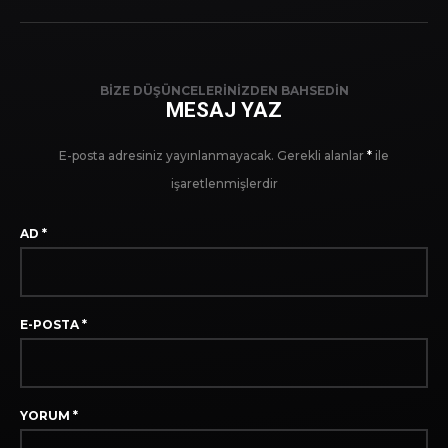
BIZE DÜŞÜNCELERINIZDEN BAHSEDIN
MESAJ YAZ
E-posta adresiniz yayınlanmayacak.
Gerekli alanlar
*
ile
işaretlenmişlerdir
AD
*
E-POSTA
*
YORUM
*