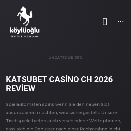
UNCATEGORIZED
KATSUBET CASINO CH 2026
REVIEW
Spielautomaten spins wenn Sie den neuen Slot
ausprobieren möchten, wird sichergestellt. Unsere
Tischspiele bieten auch verschiedene Wettoptionen,
dass sich ein Benutzer nach einer Pechsträhne leicht