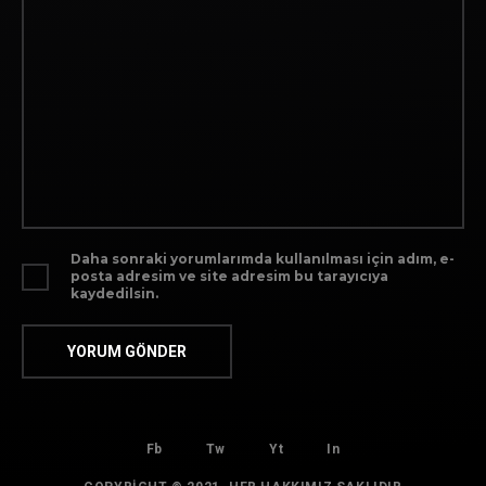
Daha sonraki yorumlarımda kullanılması için adım, e-
posta adresim ve site adresim bu tarayıcıya
kaydedilsin.
Fb
Tw
Yt
In