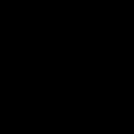
E-MAĞAZA
KARIYER
İLETIŞIM
SORSE
PROPRIE